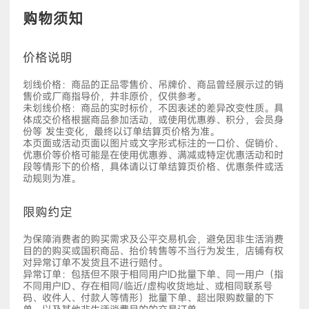
购物须知
价格说明
划线价格：商品的正品零售价、吊牌价、商品曾经展示过的销
售价或厂商指导价，并非原价，仅供参考。
未划线价格：商品的实时标价，不因表述的差异改变性质。具
体成交价格根据商品参加活动，或使用优惠券、积分，会员身
份等 发生变化，最终以订单结算页价格为准。
本页面或活动页面以图片或文字形式标注的一口价、促销价、
优惠价等价格可能是在使用优惠券、满减或特定优惠活动和时
段等情形下的价格，具体请以订单结算页价格、优惠条件或活
动规则为准。
限购约定
为保障消费者的购买需求及公平交易机会，避免因非生活消费
目的的购买或国积商品、抬价转售等不当行为发生，店铺有权
对异常订单不发货且不进行赔付。
异常订单：包括但不限于相同用户ID批量下单、同一用户（指
不同用户ID、存在相同/临近/虚构收货地址、或相同联系号
码、收件人、付款人等情形）批量下单、超出限购数量的下