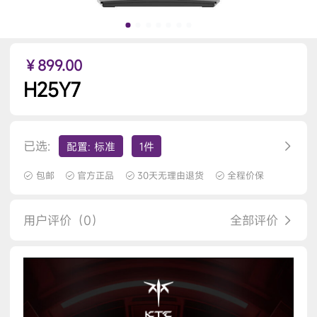
￥899.00
H25Y7
已选:
配置: 标准
1件
包邮
官方正品
30天无理由退货
全程价保
用户评价（0）
全部评价