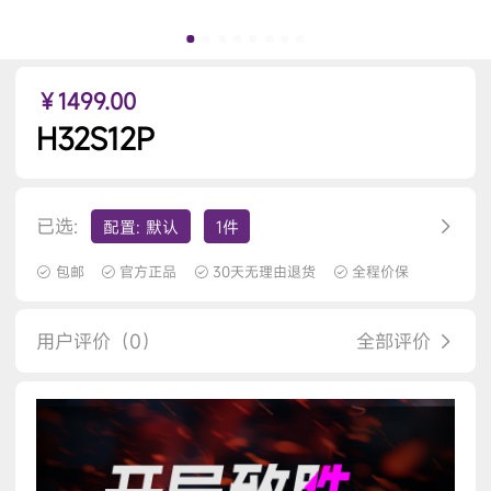
￥1499.00
H32S12P
已选:
配置: 默认
1件
包邮
官方正品
30天无理由退货
全程价保
用户评价（0）
全部评价